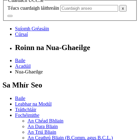
Cuardach UCC.ie
Téacs cuardaigh láithreáin
Suíomh Gréasáin
Cúrsaí
Roinn na Nua-Ghaeilge
Baile
Acadúil
Nua-Ghaeilge
Sa Mhír Seo
Baile
Leabhar na Modúl
Tráthchláir
Fochéimithe
An Chéad Bhliain
An Dara Bliain
An Triú Bliain
An Ceathrú Bliain (B.Comm. agus B.C.L.)