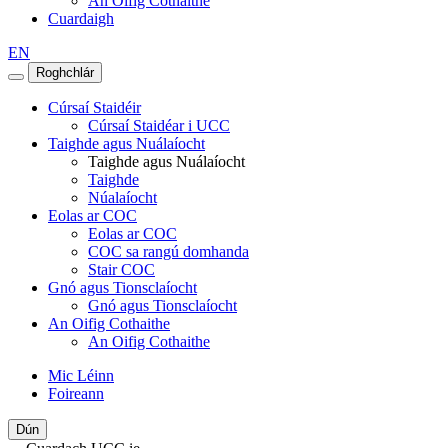
An Oifig Cothaithe
Cuardaigh
EN
Roghchlár
Cúrsaí Staidéir
Cúrsaí Staidéar i UCC
Taighde agus Nuálaíocht
Taighde agus Nuálaíocht
Taighde
Núalaíocht
Eolas ar COC
Eolas ar COC
COC sa rangú domhanda
Stair COC
Gnó agus Tionsclaíocht
Gnó agus Tionsclaíocht
An Oifig Cothaithe
An Oifig Cothaithe
Mic Léinn
Foireann
Dún