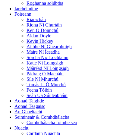
Roghanna solúbtha
Iarchéimithe
Foireann
Riarachán
Ríona Ní Churtáin
Ken Ó Donnchú
Aidan Doyle
Kevin Hickey
Ailbhe Ní Ghearbhuigh
Máire Ní Íceadha
Sorcha Nic Lochlainn
Katie Ní Loingsigh
Máiréad Ní Loingsigh
Pádraig Ó Macháin
Síle Ní Mhurchú
Tomás L. Ó Murchú
Feena Tóibín
Seán Ua Súilleabháin
Aonad Taighde
Aonad Teagaisc
An Ghaeltacht
Seimineair & Comhdhálacha
Comhdhálacha roimhe seo
Nuacht
Cartlann Nuachta