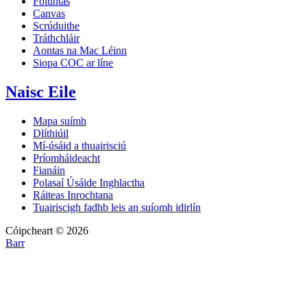
Folúntas
Canvas
Scrúduithe
Tráthchláir
Aontas na Mac Léinn
Siopa COC ar líne
Naisc Eile
Mapa suímh
Dlíthiúil
Mí-úsáid a thuairisciú
Príomháideacht
Fianáin
Polasaí Úsáide Inghlactha
Ráiteas Inrochtana
Tuairiscigh fadhb leis an suíomh idirlín
Cóipcheart © 2026
Barr