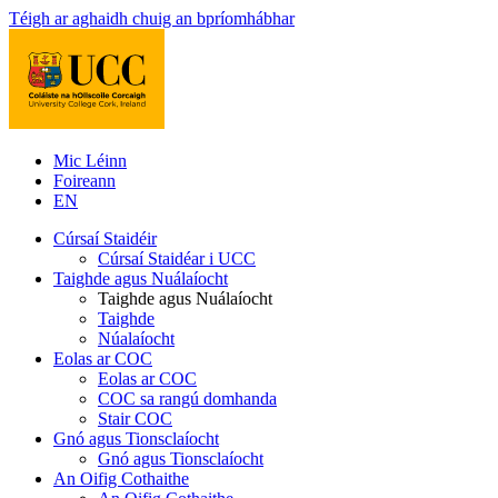
Téigh ar aghaidh chuig an bpríomhábhar
Mic Léinn
Foireann
EN
Cúrsaí Staidéir
Cúrsaí Staidéar i UCC
Taighde agus Nuálaíocht
Taighde agus Nuálaíocht
Taighde
Núalaíocht
Eolas ar COC
Eolas ar COC
COC sa rangú domhanda
Stair COC
Gnó agus Tionsclaíocht
Gnó agus Tionsclaíocht
An Oifig Cothaithe