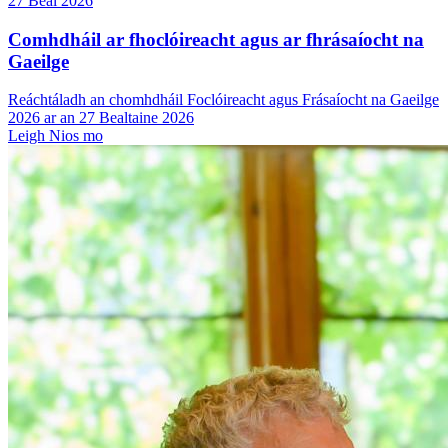
27 Beal 2026
Comhdháil ar fhoclóireacht agus ar fhrásaíocht na
Gaeilge
Reáchtáladh an chomhdháil Foclóireacht agus Frásaíocht na Gaeilge
2026 ar an 27 Bealtaine 2026
Leigh Nios mo