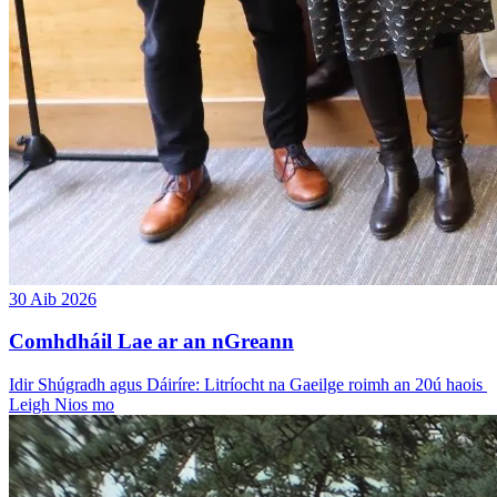
30 Aib 2026
Comhdháil Lae ar an nGreann
Idir Shúgradh agus Dáiríre: Litríocht na Gaeilge roimh an 20ú haois
Leigh Nios mo