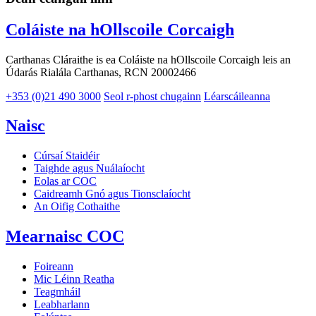
Coláiste na hOllscoile Corcaigh
Carthanas Cláraithe is ea Coláiste na hOllscoile Corcaigh leis an
Údarás Rialála Carthanas, RCN 20002466
+353 (0)21 490 3000
Seol r-phost chugainn
Léarscáileanna
Naisc
Cúrsaí Staidéir
Taighde agus Nuálaíocht
Eolas ar COC
Caidreamh Gnó agus Tionsclaíocht
An Oifig Cothaithe
Mearnaisc COC
Foireann
Mic Léinn Reatha
Teagmháil
Leabharlann