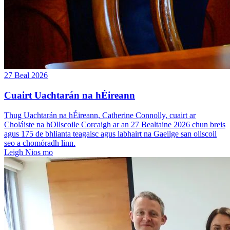
27 Beal 2026
Cuairt Uachtarán na hÉireann
Thug Uachtarán na hÉireann, Catherine Connolly, cuairt ar
Choláiste na hOllscoile Corcaigh ar an 27 Bealtaine 2026 chun breis
agus 175 de bhlianta teagaisc agus labhairt na Gaeilge san ollscoil
seo a chomóradh linn.
Leigh Nios mo