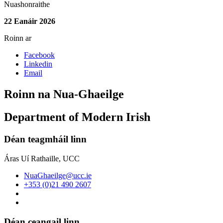
Nuashonraithe
22 Eanáir 2026
Roinn ar
Facebook
Linkedin
Email
Roinn na Nua-Ghaeilge
Department of Modern Irish
Déan teagmháil linn
Áras Uí Rathaille, UCC
NuaGhaeilge@ucc.ie
+353 (0)21 490 2607
Déan ceangail linn