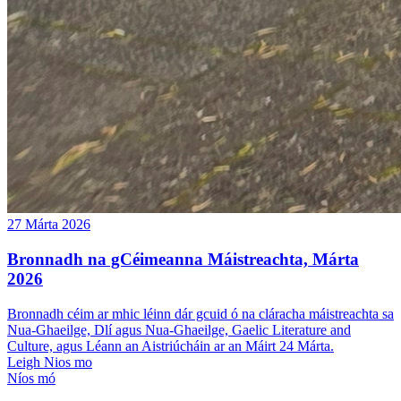
27 Márta 2026
Bronnadh na gCéimeanna Máistreachta, Márta
2026
Bronnadh céim ar mhic léinn dár gcuid ó na cláracha máistreachta sa
Nua-Ghaeilge, Dlí agus Nua-Ghaeilge, Gaelic Literature and
Culture, agus Léann an Aistriúcháin ar an Máirt 24 Márta.
Leigh Nios mo
Níos mó