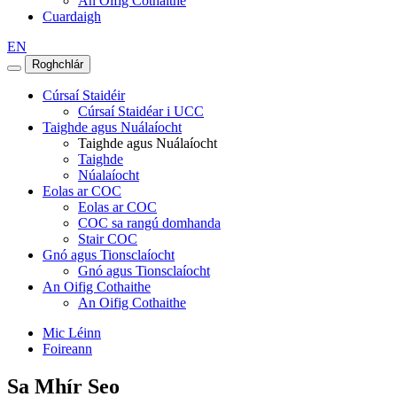
An Oifig Cothaithe
Cuardaigh
EN
Roghchlár
Cúrsaí Staidéir
Cúrsaí Staidéar i UCC
Taighde agus Nuálaíocht
Taighde agus Nuálaíocht
Taighde
Núalaíocht
Eolas ar COC
Eolas ar COC
COC sa rangú domhanda
Stair COC
Gnó agus Tionsclaíocht
Gnó agus Tionsclaíocht
An Oifig Cothaithe
An Oifig Cothaithe
Mic Léinn
Foireann
Sa Mhír Seo