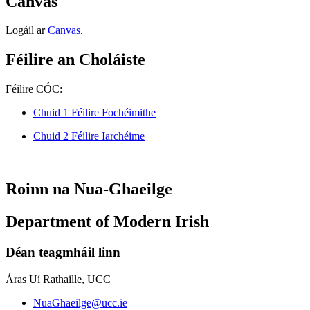
Canvas
Logáil ar
Canvas
.
Féilire an Choláiste
Féilire CÓC:
Chuid 1 Féilire Fochéimithe
Chuid 2 Féilire Iarchéime
Roinn na Nua-Ghaeilge
Department of Modern Irish
Déan teagmháil linn
Áras Uí Rathaille, UCC
NuaGhaeilge@ucc.ie