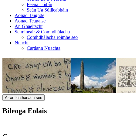
Feena Tóibín
Seán Ua Súilleabháin
Aonad Taighde
Aonad Teagaisc
An Ghaeltacht
Seimineair & Comhdhálacha
Comhdhálacha roimhe seo
Nuacht
Cartlann Nuachta
Ar an leathanach seo
Bileoga Eolais