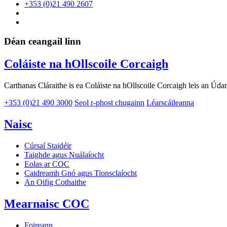
+353 (0)21 490 2607
Déan ceangail linn
Coláiste na hOllscoile Corcaigh
Carthanas Cláraithe is ea Coláiste na hOllscoile Corcaigh leis an Ú
+353 (0)21 490 3000
Seol r-phost chugainn
Léarscáileanna
Naisc
Cúrsaí Staidéir
Taighde agus Nuálaíocht
Eolas ar COC
Caidreamh Gnó agus Tionsclaíocht
An Oifig Cothaithe
Mearnaisc COC
Foireann