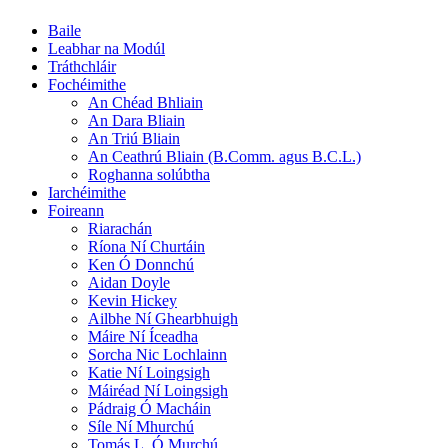
Baile
Leabhar na Modúl
Tráthchláir
Fochéimithe
An Chéad Bhliain
An Dara Bliain
An Triú Bliain
An Ceathrú Bliain (B.Comm. agus B.C.L.)
Roghanna solúbtha
Iarchéimithe
Foireann
Riarachán
Ríona Ní Churtáin
Ken Ó Donnchú
Aidan Doyle
Kevin Hickey
Ailbhe Ní Ghearbhuigh
Máire Ní Íceadha
Sorcha Nic Lochlainn
Katie Ní Loingsigh
Máiréad Ní Loingsigh
Pádraig Ó Macháin
Síle Ní Mhurchú
Tomás L. Ó Murchú