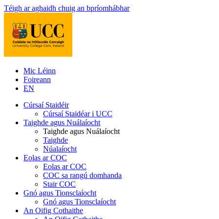
Téigh ar aghaidh chuig an bpríomhábhar
Mic Léinn
Foireann
EN
Cúrsaí Staidéir
Cúrsaí Staidéar i UCC
Taighde agus Nuálaíocht
Taighde agus Nuálaíocht
Taighde
Núalaíocht
Eolas ar COC
Eolas ar COC
COC sa rangú domhanda
Stair COC
Gnó agus Tionsclaíocht
Gnó agus Tionsclaíocht
An Oifig Cothaithe