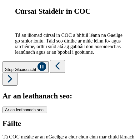
Cúrsaí Staidéir in COC
Tá an iliomad cúrsaí in COC a bhfuil léann na Gaeilge
go smior iontu. Táid seo dírithe ar mhic léinn fo- agus
iarchéime, orthu siúd atá ag gabháil don aosoideachas
leanúnach agus ar an bpobal i gcoitinne.
Stop Gluaiseacht
Ar an leathanach seo:
Ar an leathanach seo:
Fáilte
Tá COC meáite ar an nGaeilge a chur chun cinn mar chuid lárnach