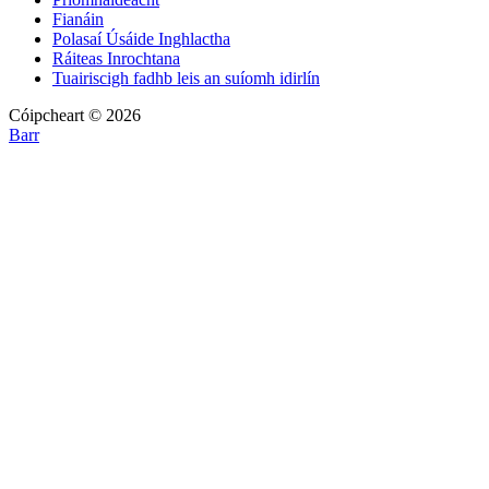
Fianáin
Polasaí Úsáide Inghlactha
Ráiteas Inrochtana
Tuairiscigh fadhb leis an suíomh idirlín
Cóipcheart © 2026
Barr