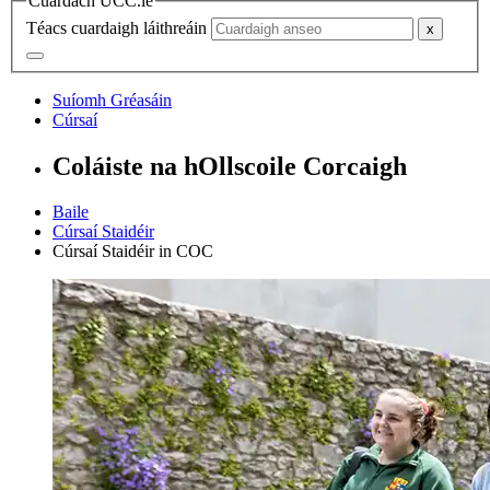
Cuardach UCC.ie
Téacs cuardaigh láithreáin
Suíomh Gréasáin
Cúrsaí
Coláiste na hOllscoile Corcaigh
Baile
Cúrsaí Staidéir
Cúrsaí Staidéir in COC