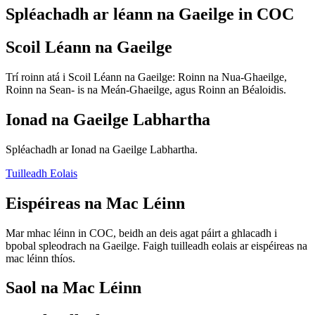
Spléachadh ar léann na Gaeilge in COC
Scoil Léann na Gaeilge
Trí roinn atá i Scoil Léann na Gaeilge: Roinn na Nua-Ghaeilge,
Roinn na Sean- is na Meán-Ghaeilge, agus Roinn an Béaloidis.
Ionad na Gaeilge Labhartha
Spléachadh ar Ionad na Gaeilge Labhartha.
Tuilleadh Eolais
Eispéireas na Mac Léinn
Mar mhac léinn in COC, beidh an deis agat páirt a ghlacadh i
bpobal spleodrach na Gaeilge. Faigh tuilleadh eolais ar eispéireas na
mac léinn thíos.
Saol na Mac Léinn