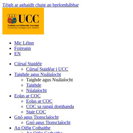
Téigh ar aghaidh chuig an bpríomhábhar
Mic Léinn
Foireann
EN
Cúrsaí Staidéir
Cúrsaí Staidéar i UCC
Taighde agus Nuálaíocht
Taighde agus Nuálaíocht
Taighde
Núalaíocht
Eolas ar COC
Eolas ar COC
COC sa rangú domhanda
Stair COC
Gnó agus Tionsclaíocht
Gnó agus Tionsclaíocht
An Oifig Cothaithe