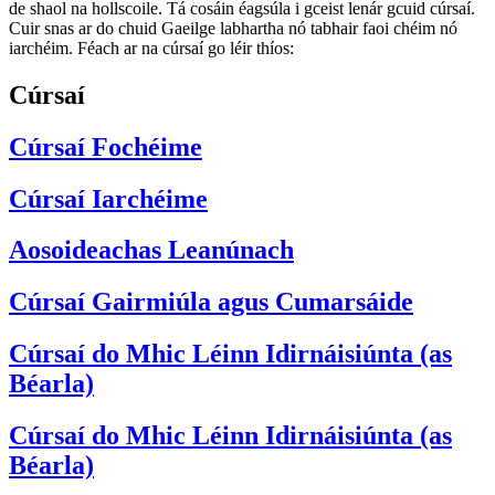
de shaol na hollscoile. Tá cosáin éagsúla i gceist lenár gcuid cúrsaí.
Cuir snas ar do chuid Gaeilge labhartha nó tabhair faoi chéim nó
iarchéim. Féach ar na cúrsaí go léir thíos:
Cúrsaí
Cúrsaí Fochéime
Cúrsaí Iarchéime
Aosoideachas Leanúnach
Cúrsaí Gairmiúla agus Cumarsáide
Cúrsaí do Mhic Léinn Idirnáisiúnta (as
Béarla)
Cúrsaí do Mhic Léinn Idirnáisiúnta (as
Béarla)