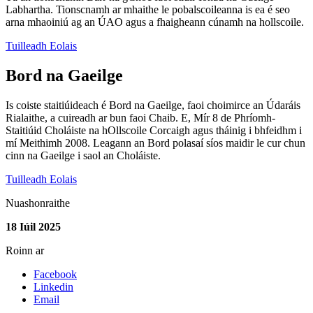
Labhartha. Tionscnamh ar mhaithe le pobalscoileanna is ea é seo
arna mhaoiniú ag an ÚAO agus a fhaigheann cúnamh na hollscoile.
Tuilleadh Eolais
Bord na Gaeilge
Is coiste staitiúideach é Bord na Gaeilge, faoi choimirce an Údaráis
Rialaithe, a cuireadh ar bun faoi Chaib. E, Mír 8 de Phríomh-
Staitiúid Choláiste na hOllscoile Corcaigh agus tháinig i bhfeidhm i
mí Meithimh 2008. Leagann an Bord polasaí síos maidir le cur chun
cinn na Gaeilge i saol an Choláiste.
Tuilleadh Eolais
Nuashonraithe
18 Iúil 2025
Roinn ar
Facebook
Linkedin
Email