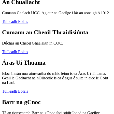
An Chuallacht
Cumann Gaelach UCC. Ag cur na Gaeilge i lár an aonaigh ó 1912.
Tuilleadh Eolais
Cumann an Cheoil Thraidisiúnta
Dúchas an Cheoil Ghaelaigh in COC.
Tuilleadh Eolais
Áras Uí Thuama
Bloc árasán nua-aimseartha do mhic léinn is ea Áras Uí Thuama.
Geall le Gaeltacht na hOllscoile is ea é agus é suite in aice le Goirt
na Laoi.
Tuilleadh Eolais
Barr na gCnoc
Tá an tionscnamh Barr na gCnoc faoi stiúir Ionad na Gaeilge