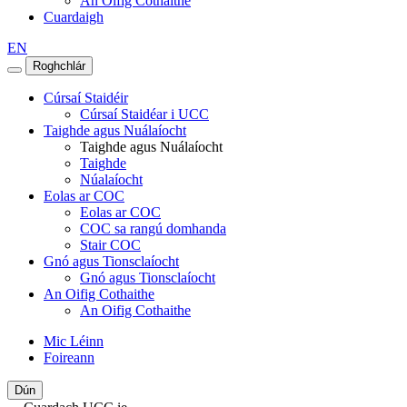
An Oifig Cothaithe
Cuardaigh
EN
Roghchlár
Cúrsaí Staidéir
Cúrsaí Staidéar i UCC
Taighde agus Nuálaíocht
Taighde agus Nuálaíocht
Taighde
Núalaíocht
Eolas ar COC
Eolas ar COC
COC sa rangú domhanda
Stair COC
Gnó agus Tionsclaíocht
Gnó agus Tionsclaíocht
An Oifig Cothaithe
An Oifig Cothaithe
Mic Léinn
Foireann
Dún