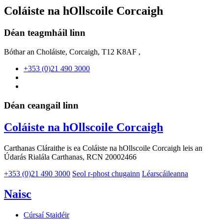
Coláiste na hOllscoile Corcaigh
Déan teagmháil linn
Bóthar an Choláiste, Corcaigh, T12 K8AF ,
+353 (0)21 490 3000
Déan ceangail linn
Coláiste na hOllscoile Corcaigh
Carthanas Cláraithe is ea Coláiste na hOllscoile Corcaigh leis an
Údarás Rialála Carthanas, RCN 20002466
+353 (0)21 490 3000
Seol r-phost chugainn
Léarscáileanna
Naisc
Cúrsaí Staidéir