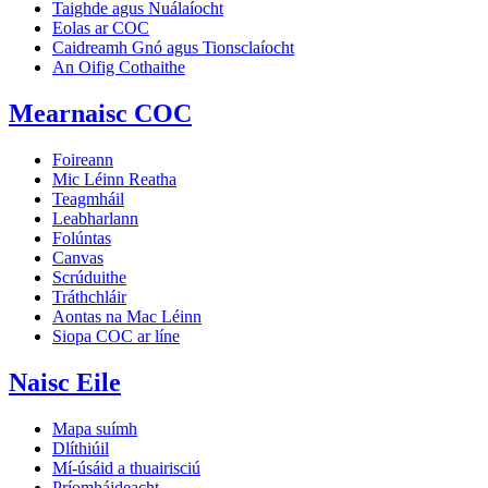
Taighde agus Nuálaíocht
Eolas ar COC
Caidreamh Gnó agus Tionsclaíocht
An Oifig Cothaithe
Mearnaisc COC
Foireann
Mic Léinn Reatha
Teagmháil
Leabharlann
Folúntas
Canvas
Scrúduithe
Tráthchláir
Aontas na Mac Léinn
Siopa COC ar líne
Naisc Eile
Mapa suímh
Dlíthiúil
Mí-úsáid a thuairisciú
Príomháideacht