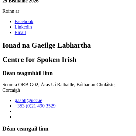
29 Bealtaine 2026
Roinn ar
Facebook
Linkedin
Email
Ionad na Gaeilge Labhartha
Centre for Spoken Irish
Déan teagmháil linn
Seomra ORB G02, Áras Uí Rathaille, Bóthar an Choláiste,
Corcaigh
g.labh@ucc.ie
+353 (0)21 490 3529
Déan ceangail linn