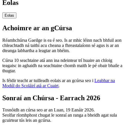
Eolas
Eolas
Achoimre ar an gCúrsa
Réamhchúrsa Gaeilge is ea é seo. Is ar mhic léinn nach bhfuil aon
chleachtadh ná taithí acu cheana a fhreastalaíonn sé agus is ar an
dteanga labhartha a leagtar an bhéim.
Cúrsa 10 seachtaine atá ann ina ndeintear trí huaire an chloig
teagaisc in aghaidh na seachtaine chomh maith le pé obair bhaile a
thugtar.
Is féidir teacht ar tuilleadh eolais ar an gcúrsa seo i
Leabhar na
Modúl do Scoláirí atá ar Cuairt
.
Sonraí an Chúrsa - Earrach 2026
Tosnóidh an cúrsa seo ar an Luan, 19 Eanáir 2026.
Seolfar ríomhphost chugat le sonraí an ranga a bheidh agat sula
gcuirtear tús leis an gcúrsa.