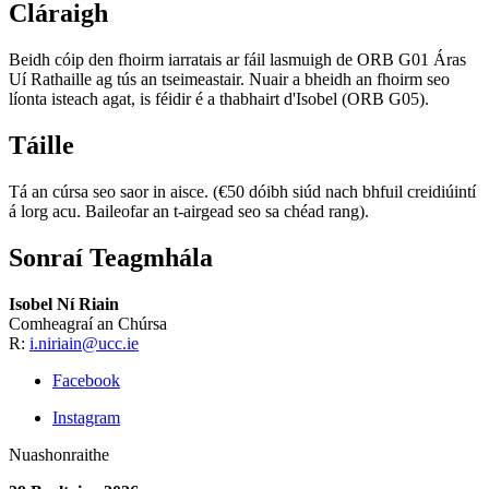
Cláraigh
Beidh cóip den fhoirm iarratais ar fáil lasmuigh de ORB G01 Áras
Uí Rathaille ag tús an tseimeastair. Nuair a bheidh an fhoirm seo
líonta isteach agat, is féidir é a thabhairt d'Isobel (ORB G05).
Táille
Tá an cúrsa seo saor in aisce. (€50 dóibh siúd nach bhfuil creidiúintí
á lorg acu. Baileofar an t-airgead seo sa chéad rang).
Sonraí Teagmhála
Isobel Ní Riain
Comheagraí an Chúrsa
R:
i.niriain@ucc.ie
Facebook
Instagram
Nuashonraithe