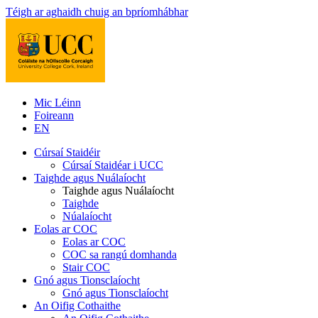
Téigh ar aghaidh chuig an bpríomhábhar
Mic Léinn
Foireann
EN
Cúrsaí Staidéir
Cúrsaí Staidéar i UCC
Taighde agus Nuálaíocht
Taighde agus Nuálaíocht
Taighde
Núalaíocht
Eolas ar COC
Eolas ar COC
COC sa rangú domhanda
Stair COC
Gnó agus Tionsclaíocht
Gnó agus Tionsclaíocht
An Oifig Cothaithe