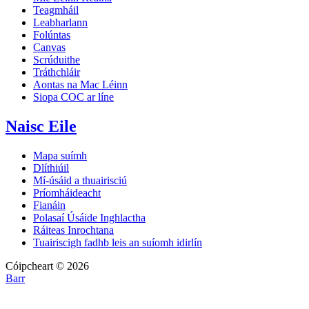
Teagmháil
Leabharlann
Folúntas
Canvas
Scrúduithe
Tráthchláir
Aontas na Mac Léinn
Siopa COC ar líne
Naisc Eile
Mapa suímh
Dlíthiúil
Mí-úsáid a thuairisciú
Príomháideacht
Fianáin
Polasaí Úsáide Inghlactha
Ráiteas Inrochtana
Tuairiscigh fadhb leis an suíomh idirlín
Cóipcheart © 2026
Barr