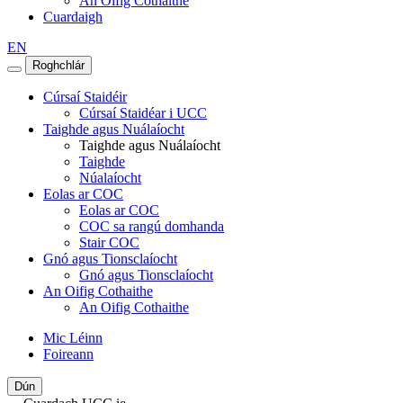
An Oifig Cothaithe
Cuardaigh
EN
Roghchlár
Cúrsaí Staidéir
Cúrsaí Staidéar i UCC
Taighde agus Nuálaíocht
Taighde agus Nuálaíocht
Taighde
Núalaíocht
Eolas ar COC
Eolas ar COC
COC sa rangú domhanda
Stair COC
Gnó agus Tionsclaíocht
Gnó agus Tionsclaíocht
An Oifig Cothaithe
An Oifig Cothaithe
Mic Léinn
Foireann
Dún