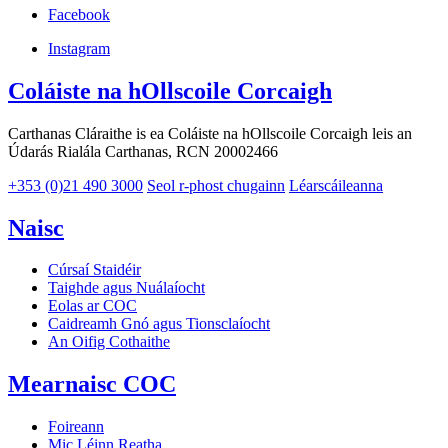
Facebook
Instagram
Coláiste na hOllscoile Corcaigh
Carthanas Cláraithe is ea Coláiste na hOllscoile Corcaigh leis an
Údarás Rialála Carthanas, RCN 20002466
+353 (0)21 490 3000
Seol r-phost chugainn
Léarscáileanna
Naisc
Cúrsaí Staidéir
Taighde agus Nuálaíocht
Eolas ar COC
Caidreamh Gnó agus Tionsclaíocht
An Oifig Cothaithe
Mearnaisc COC
Foireann
Mic Léinn Reatha