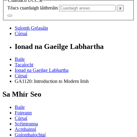
Cuardach UCC.ie
Téacs cuardaigh láithreáin
Suíomh Gréasáin
Cúrsaí
Ionad na Gaeilge Labhartha
Baile
Tacaíocht
Ionad na Gaeilge Labhartha
Cúrsaí
GA1120: Introduction to Modern Irish
Sa Mhír Seo
Baile
Foireann
Cúrsaí
Scéimeanna
Acmhainní
Gníomhaíochtaí