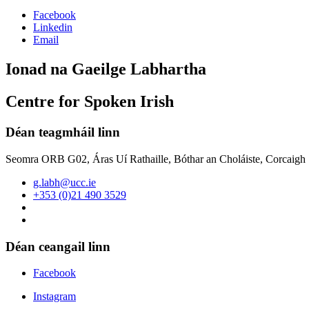
Facebook
Linkedin
Email
Ionad na Gaeilge Labhartha
Centre for Spoken Irish
Déan teagmháil linn
Seomra ORB G02, Áras Uí Rathaille, Bóthar an Choláiste, Corcaigh
g.labh@ucc.ie
+353 (0)21 490 3529
Déan ceangail linn
Facebook
Instagram