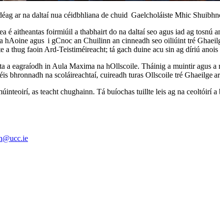
ag ar na daltaí nua céidbhliana de chuid Gaelcholáiste Mhic Shuibhn
a é aitheantas foirmiúil a thabhairt do na daltaí seo agus iad ag tosnú
 na hAoine agus i gCnoc an Chuilinn an cinneadh seo oiliúint tré Ghaeil
 a thug faoin Ard-Teistiméireacht; tá gach duine acu sin ag díriú anois a
ialta a eagraíodh in Aula Maxima na hOllscoile. Tháinig a muintir agus 
éis bhronnadh na scoláireachtaí, cuireadh turas Ollscoile tré Ghaeilge ar 
úinteoirí, as teacht chughainn. Tá buíochas tuillte leis ag na ceoltóirí a
an@ucc.ie