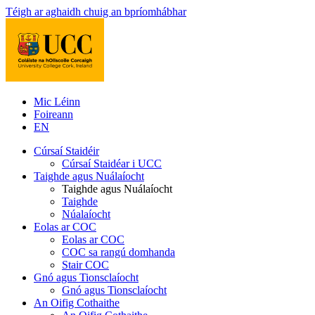
Téigh ar aghaidh chuig an bpríomhábhar
Mic Léinn
Foireann
EN
Cúrsaí Staidéir
Cúrsaí Staidéar i UCC
Taighde agus Nuálaíocht
Taighde agus Nuálaíocht
Taighde
Núalaíocht
Eolas ar COC
Eolas ar COC
COC sa rangú domhanda
Stair COC
Gnó agus Tionsclaíocht
Gnó agus Tionsclaíocht
An Oifig Cothaithe