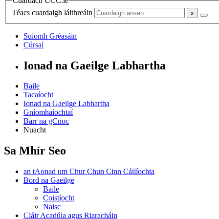
Cuardach UCC.ie
Téacs cuardaigh láithreáin
Suíomh Gréasáin
Cúrsaí
Ionad na Gaeilge Labhartha
Baile
Tacaíocht
Ionad na Gaeilge Labhartha
Gníomhaíochtaí
Barr na gCnoc
Nuacht
Sa Mhír Seo
an tAonad um Chur Chun Cinn Cáilíochta
Bord na Gaeilge
Baile
Coistíocht
Naisc
Cláir Acadúla agus Riaracháin