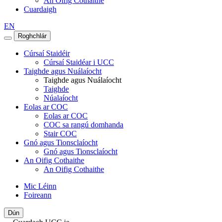
An Oifig Cothaithe
Cuardaigh
EN
Roghchlár
Cúrsaí Staidéir
Cúrsaí Staidéar i UCC
Taighde agus Nuálaíocht
Taighde agus Nuálaíocht
Taighde
Núalaíocht
Eolas ar COC
Eolas ar COC
COC sa rangú domhanda
Stair COC
Gnó agus Tionsclaíocht
Gnó agus Tionsclaíocht
An Oifig Cothaithe
An Oifig Cothaithe
Mic Léinn
Foireann
Dún