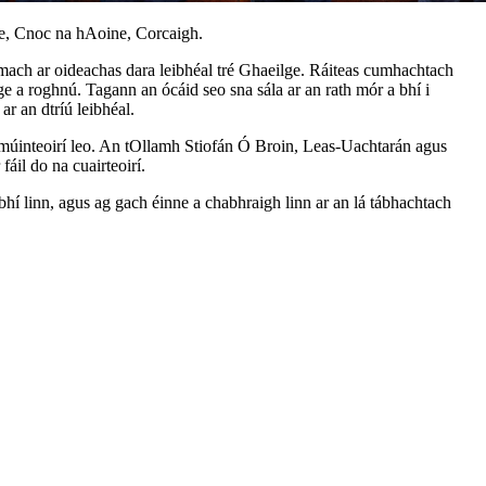
e, Cnoc na hAoine, Corcaigh.
 amach ar oideachas dara leibhéal tré Ghaeilge. Ráiteas cumhachtach
ge a roghnú. Tagann an ócáid seo sna sála ar an rath mór a bhí i
r an dtríú leibhéal.
a múinteoirí leo. An tOllamh Stiofán Ó Broin, Leas-Uachtarán agus
fáil do na cuairteoirí.
 bhí linn, agus ag gach éinne a chabhraigh linn ar an lá tábhachtach