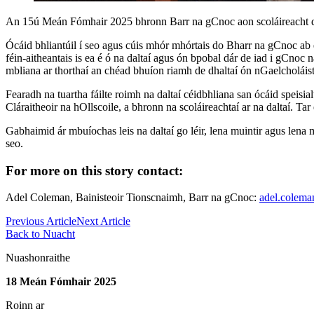
An 15ú Meán Fómhair 2025 bhronn Barr na gCnoc aon scoláireacht dé
Ócáid bhliantúil í seo agus cúis mhór mhórtais do Bharr na gCnoc ab e
féin-aitheantais is ea é ó na daltaí agus ón bpobal dár de iad i gCnoc
mbliana ar thorthaí an chéad bhuíon riamh de dhaltaí ón nGaelcholáiste
Fearadh na tuartha fáilte roimh na daltaí céidbhliana san ócáid speis
Cláraitheoir na hOllscoile, a bhronn na scoláireachtaí ar na daltaí. Tar 
Gabhaimid ár mbuíochas leis na daltaí go léir, lena muintir agus lena m
seo.
For more on this story contact:
Adel Coleman,
Bainisteoir Tionscnaimh, Barr na gCnoc:
adel.colem
Previous Article
Next Article
Back to Nuacht
Nuashonraithe
18 Meán Fómhair 2025
Roinn ar