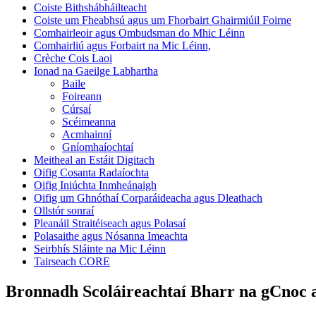
Coiste Bithshábháilteacht
Coiste um Fheabhsú agus um Fhorbairt Ghairmiúil Foirne
Comhairleoir agus Ombudsman do Mhic Léinn
Comhairliú agus Forbairt na Mic Léinn,
Crèche Cois Laoi
Ionad na Gaeilge Labhartha
Baile
Foireann
Cúrsaí
Scéimeanna
Acmhainní
Gníomhaíochtaí
Meitheal an Estáit Digitach
Oifig Cosanta Radaíochta
Oifig Iniúchta Inmheánaigh
Oifig um Ghnóthaí Corparáideacha agus Dleathach
Ollstór sonraí
Pleanáil Straitéiseach agus Polasaí
Polasaithe agus Nósanna Imeachta
Seirbhís Sláinte na Mic Léinn
Tairseach CORE
Bronnadh Scoláireachtaí Bharr na gCnoc a