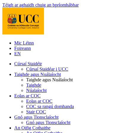
Téigh ar aghaidh chuig an bpríomhábhar
Mic Léinn
Foireann
EN
Cúrsaí Staidéir
Cúrsaí Staidéar i UCC
Taighde agus Nuálaíocht
Taighde agus Nuálaíocht
Taighde
Núalaíocht
Eolas ar COC
Eolas ar COC
COC sa rangú domhanda
Stair COC
Gnó agus Tionsclaíocht
Gnó agus Tionsclaíocht
An Oifig Cothaithe