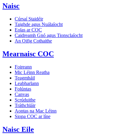
Naisc
Cúrsaí Staidéir
Taighde agus Nuálaíocht
Eolas ar COC
Caidreamh Gnó agus Tionsclaíocht
An Oifig Cothaithe
Mearnaisc COC
Foireann
Mic Léinn Reatha
Teagmháil
Leabharlann
Folúntas
Canvas
Scrúduithe
Tráthchláir
Aontas na Mac Léinn
Siopa COC ar líne
Naisc Eile