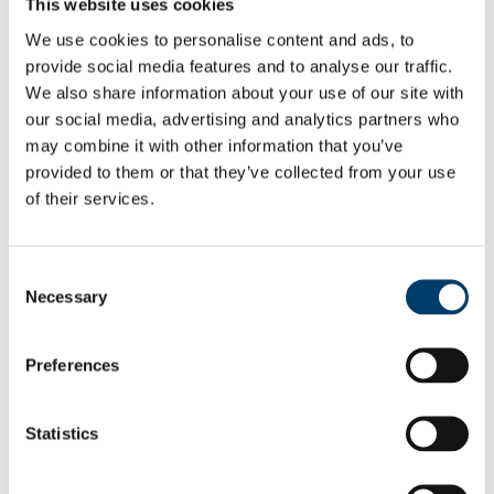
Cuardach UCC.ie
This website uses cookies
Téacs cuardaigh láithreáin
We use cookies to personalise content and ads, to
provide social media features and to analyse our traffic.
We also share information about your use of our site with
Suíomh Gréasáin
our social media, advertising and analytics partners who
Cúrsaí
may combine it with other information that you’ve
Coláiste na hOllscoile Corcaigh
provided to them or that they’ve collected from your use
of their services.
Baile
Tacaíocht
Cláir Acadúla agus Riaracháin
Consent
Sa Mhír Seo
Necessary
Selection
Nuashonraithe
Preferences
21 Bealtaine 2014
Roinn ar
Statistics
Facebook
Linkedin