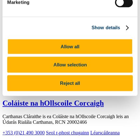
Email
Marketing
Coláiste na hOllscoile Corcaigh
Show details
University College Cork
Déan teagmháil linn
Allow all
Bóthar an Choláiste, Corcaigh, T12 K8AF
Allow selection
+353 (0)21 490 3000
Reject all
Déan ceangail linn
Coláiste na hOllscoile Corcaigh
Carthanas Cláraithe is ea Coláiste na hOllscoile Corcaigh leis an
Údarás Rialála Carthanas, RCN 20002466
+353 (0)21 490 3000
Seol r-phost chugainn
Léarscáileanna