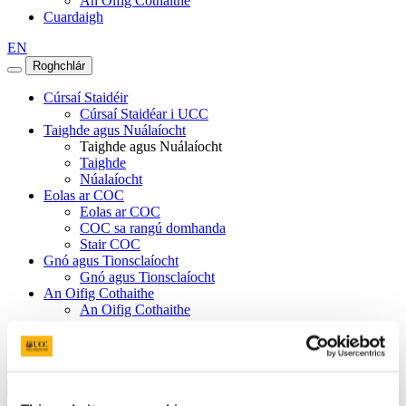
An Oifig Cothaithe
Cuardaigh
EN
Roghchlár
Cúrsaí Staidéir
Cúrsaí Staidéar i UCC
Taighde agus Nuálaíocht
Taighde agus Nuálaíocht
Taighde
Núalaíocht
Eolas ar COC
Eolas ar COC
COC sa rangú domhanda
Stair COC
Gnó agus Tionsclaíocht
Gnó agus Tionsclaíocht
An Oifig Cothaithe
An Oifig Cothaithe
Mic Léinn
Foireann
Dún