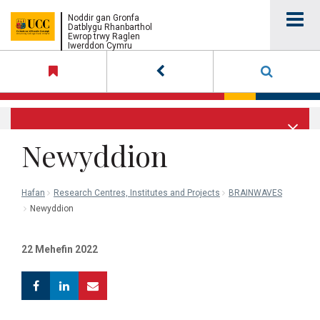
UCC
Noddir gan Gronfa
Datblygu Rhanbarthol
Ewrop trwy Raglen
Iwerddon Cymru
University
College
Cork
Newyddion
Hafan
Research Centres, Institutes and Projects
BRAINWAVES
Newyddion
22 Mehefin 2022
Facebook
Linkedin
Email