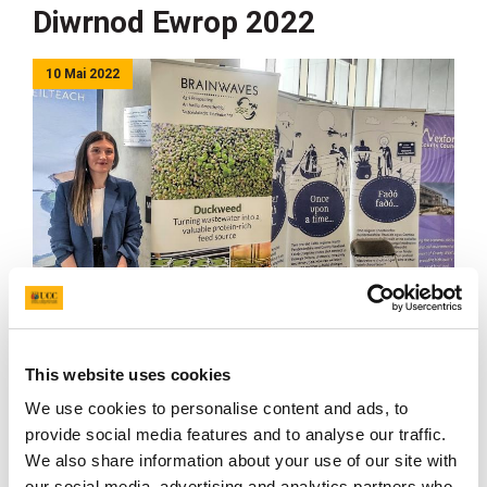
Diwrnod Ewrop 2022
10 Mai 2022
Rheolwr Prosiect Brainwaves Anna Power yn
nathliadau Diwrnod Ewrop yn swyddfeydd Cyngor
Swydd Wexford.
This website uses cookies
We use cookies to personalise content and ads, to
I nodi
Diwrnod Ewrop
2022, ymunodd Brainwaves ag
provide social media features and to analyse our traffic.
arddangosfa gyhoeddus o brosiectau sy’n cael eu
We also share information about your use of our site with
hariannu gan yr UE a gynhaliwyd yn swyddfeydd Cyngor
our social media, advertising and analytics partners who