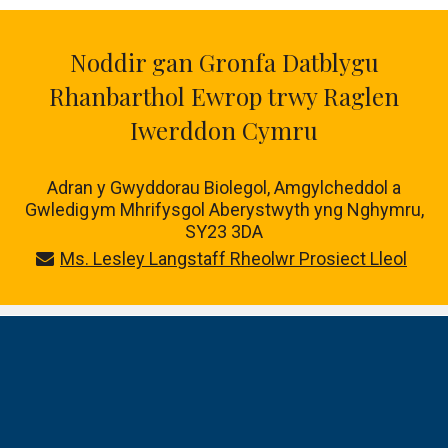
Noddir gan Gronfa Datblygu
Rhanbarthol Ewrop trwy Raglen
Iwerddon Cymru
Adran y Gwyddorau Biolegol, Amgylcheddol a
Gwledig ym Mhrifysgol Aberystwyth yng Nghymru,
SY23 3DA
Ms. Lesley Langstaff Rheolwr Prosiect Lleol