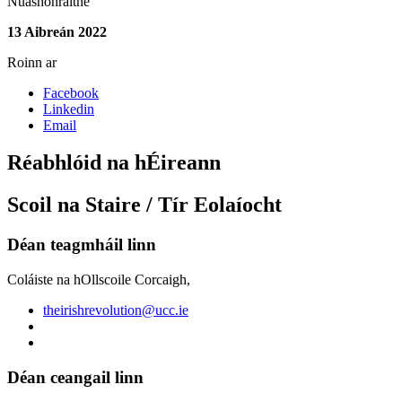
Nuashonraithe
13 Aibreán 2022
Roinn ar
Facebook
Linkedin
Email
Réabhlóid na hÉireann
Scoil na Staire / Tír Eolaíocht
Déan teagmháil linn
Coláiste na hOllscoile Corcaigh,
theirishrevolution@ucc.ie
Déan ceangail linn