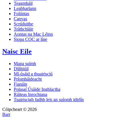
Teagmháil
Leabharlann
Folúntas
Canvas
Scrúduithe
Tráthchláir
Aontas na Mac Léinn
Siopa COC ar líne
Naisc Eile
Mapa suímh
Dlíthiúil
Mí-úsáid a thuairisciú
Príomháideacht
Fianáin
Polasaí Úsáide Inghlactha
Ráiteas Inrochtana
Tuairiscigh fadhb leis an suíomh idirlín
Cóipcheart © 2026
Barr