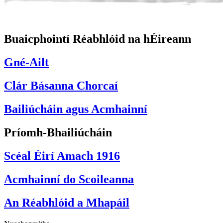
Buaicphointí Réabhlóid na hÉireann
Gné-Ailt
Clár Básanna Chorcaí
Bailiúcháin agus Acmhainní
Príomh-Bhailiúcháin
Scéal Éirí Amach 1916
Acmhainní do Scoileanna
An Réabhlóid a Mhapáil