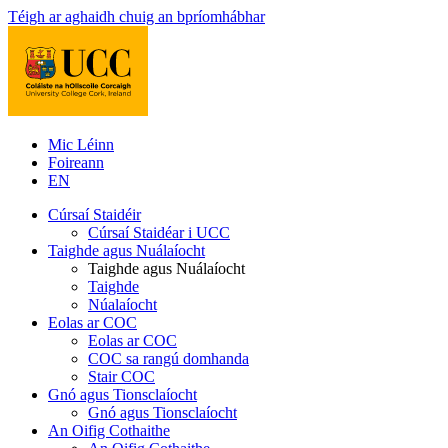
Téigh ar aghaidh chuig an bpríomhábhar
Mic Léinn
Foireann
EN
Cúrsaí Staidéir
Cúrsaí Staidéar i UCC
Taighde agus Nuálaíocht
Taighde agus Nuálaíocht
Taighde
Núalaíocht
Eolas ar COC
Eolas ar COC
COC sa rangú domhanda
Stair COC
Gnó agus Tionsclaíocht
Gnó agus Tionsclaíocht
An Oifig Cothaithe