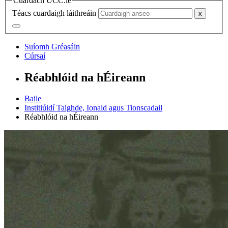
Cuardach UCC.ie
Téacs cuardaigh láithreáin
Suíomh Gréasáin
Cúrsaí
Réabhlóid na hÉireann
Baile
Institiúidí Taighde, Ionaid agus Tionscadail
Réabhlóid na hÉireann