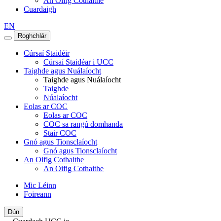
An Oifig Cothaithe
Cuardaigh
EN
Roghchlár
Cúrsaí Staidéir
Cúrsaí Staidéar i UCC
Taighde agus Nuálaíocht
Taighde agus Nuálaíocht
Taighde
Núalaíocht
Eolas ar COC
Eolas ar COC
COC sa rangú domhanda
Stair COC
Gnó agus Tionsclaíocht
Gnó agus Tionsclaíocht
An Oifig Cothaithe
An Oifig Cothaithe
Mic Léinn
Foireann
Dún