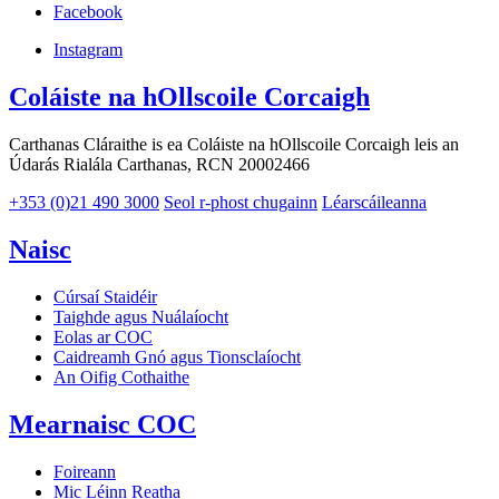
Facebook
Instagram
Coláiste na hOllscoile Corcaigh
Carthanas Cláraithe is ea Coláiste na hOllscoile Corcaigh leis an
Údarás Rialála Carthanas, RCN 20002466
+353 (0)21 490 3000
Seol r-phost chugainn
Léarscáileanna
Naisc
Cúrsaí Staidéir
Taighde agus Nuálaíocht
Eolas ar COC
Caidreamh Gnó agus Tionsclaíocht
An Oifig Cothaithe
Mearnaisc COC
Foireann
Mic Léinn Reatha