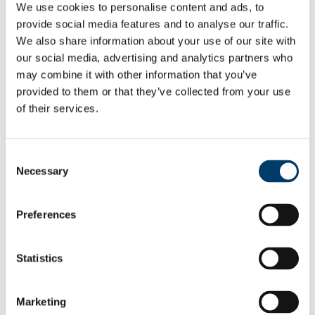
Cuardach UCC.ie
We use cookies to personalise content and ads, to
Téacs cuardaigh láithreáin
provide social media features and to analyse our traffic.
We also share information about your use of our site with
our social media, advertising and analytics partners who
Suíomh Gréasáin
may combine it with other information that you’ve
Cúrsaí
provided to them or that they’ve collected from your use
Coláiste na hOllscoile Corcaigh
of their services.
Baile
Acadúil
Consent
Coireolaíocht
Necessary
Selection
Nuashonraithe
20 Bealtaine 2014
Preferences
Roinn ar
Facebook
Statistics
Linkedin
Email
Marketing
Coláiste na hOllscoile Corcaigh