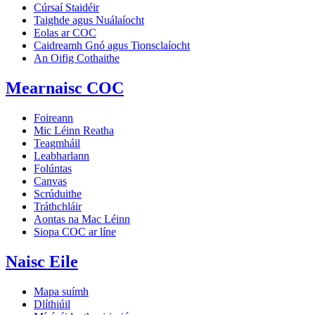
Cúrsaí Staidéir
Taighde agus Nuálaíocht
Eolas ar COC
Caidreamh Gnó agus Tionsclaíocht
An Oifig Cothaithe
Mearnaisc COC
Foireann
Mic Léinn Reatha
Teagmháil
Leabharlann
Folúntas
Canvas
Scrúduithe
Tráthchláir
Aontas na Mac Léinn
Siopa COC ar líne
Naisc Eile
Mapa suímh
Dlíthiúil