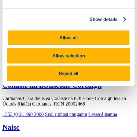
University College Cork
Show details
Déan teagmháil linn
Allow all
Bóthar an Choláiste, Corcaigh, T12 K8AF
+353 (0)21 490 3000
Allow selection
Déan ceangail linn
Reject all
Coláiste na hOllscoile Corcaigh
Carthanas Cláraithe is ea Coláiste na hOllscoile Corcaigh leis an
Údarás Rialála Carthanas, RCN 20002466
+353 (0)21 490 3000
Seol r-phost chugainn
Léarscáileanna
Naisc