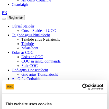
An Oifig Cothaithe
Cuardaigh
EN
Roghchlár
Cúrsaí Staidéir
Cúrsaí Staidéar i UCC
Taighde agus Nuálaíocht
Taighde agus Nuálaíocht
Taighde
Núalaíocht
Eolas ar COC
Eolas ar COC
COC sa rangú domhanda
Stair COC
Gnó agus Tionsclaíocht
Gnó agus Tionsclaíocht
An Oifig Cothaithe
An Oifig Cothaithe
Mic Léinn
Foireann
This website uses cookies
Dún