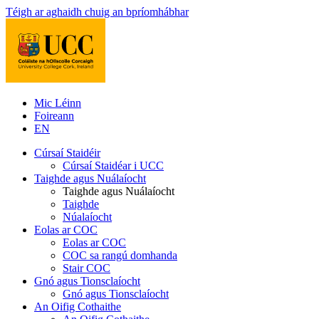
Téigh ar aghaidh chuig an bpríomhábhar
Mic Léinn
Foireann
EN
Cúrsaí Staidéir
Cúrsaí Staidéar i UCC
Taighde agus Nuálaíocht
Taighde agus Nuálaíocht
Taighde
Núalaíocht
Eolas ar COC
Eolas ar COC
COC sa rangú domhanda
Stair COC
Gnó agus Tionsclaíocht
Gnó agus Tionsclaíocht
An Oifig Cothaithe